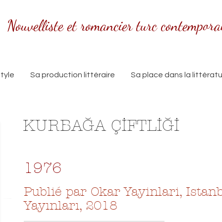
Nouvelliste et romancier turc contempora
tyle
Sa production littéraire
Sa place dans la littérat
KURBAĞA ÇİFTLİĞİ
1976
Publié par Okar Yayinlari, Istanb
Yayınları, 2018